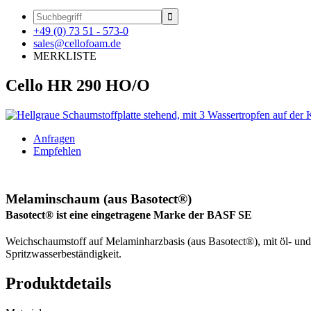

+49 (0) 73 51 - 573-0
sales@cellofoam.de
MERKLISTE
Cello HR 290 HO/O
Anfragen
Empfehlen
Melaminschaum (aus Basotect®)
Basotect® ist eine eingetragene Marke der BASF SE
Weichschaumstoff auf Melaminharzbasis (aus Basotect®), mit öl- un
Spritzwasserbeständigkeit.
Produktdetails