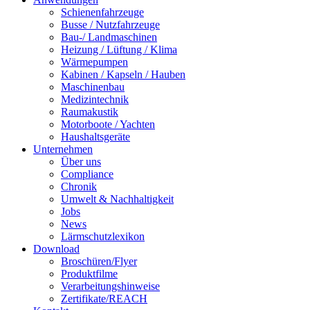
Schienenfahrzeuge
Busse / Nutzfahrzeuge
Bau-/ Landmaschinen
Heizung / Lüftung / Klima
Wärmepumpen
Kabinen / Kapseln / Hauben
Maschinenbau
Medizintechnik
Raumakustik
Motorboote / Yachten
Haushaltsgeräte
Unternehmen
Über uns
Compliance
Chronik
Umwelt & Nachhaltigkeit
Jobs
News
Lärmschutzlexikon
Download
Broschüren/Flyer
Produktfilme
Verarbeitungshinweise
Zertifikate/REACH