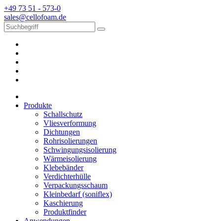
+49 73 51 - 573-0
sales@cellofoam.de
Produkte
Schallschutz
Vliesverformung
Dichtungen
Rohrisolierungen
Schwingungsisolierung
Wärmeisolierung
Klebebänder
Verdichterhülle
Verpackungsschaum
Kleinbedarf (soniflex)
Kaschierung
Produktfinder
Anwendungen