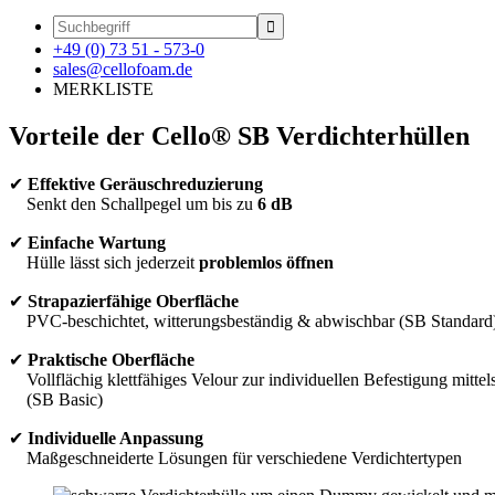

+49 (0) 73 51 - 573-0
sales@cellofoam.de
MERKLISTE
Vorteile der Cello® SB Verdichterhüllen
✔
Effektive Geräuschreduzierung
Senkt den Schallpegel um bis zu
6 dB
✔
Einfache Wartung
Hülle lässt sich jederzeit
problemlos öffnen
✔
Strapazierfähige Oberfläche
PVC-beschichtet, witterungsbeständig & abwischbar (SB Standard
✔
Praktische Oberfläche
Vollflächig klettfähiges Velour zur individuellen Befestigung mittels
(SB Basic)
✔
Individuelle Anpassung
Maßgeschneiderte Lösungen für verschiedene Verdichtertypen