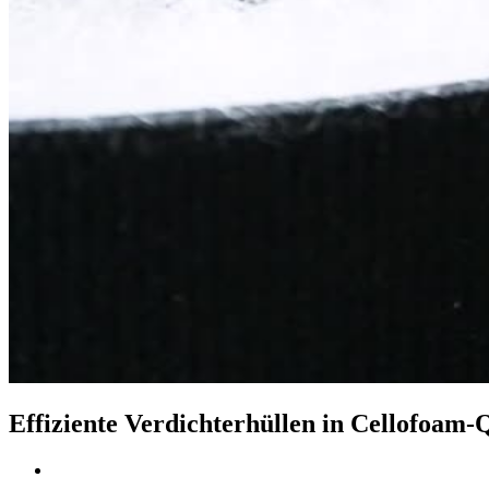
Effiziente Verdichterhüllen in Cellofoam-Q