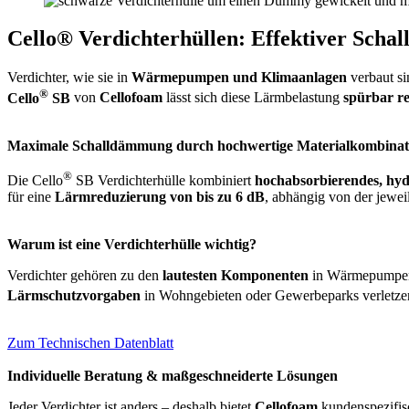
Cello® Verdichterhüllen: Effektiver Sch
Verdichter, wie sie in
Wärmepumpen und Klimaanlagen
verbaut si
®
Cello
SB
von
Cellofoam
lässt sich diese Lärmbelastung
spürbar r
Maximale Schalldämmung durch hochwertige Materialkombinat
®
Die Cello
SB Verdichterhülle kombiniert
hochabsorbierendes, hyd
für eine
Lärmreduzierung von bis zu 6 dB
, abhängig von der jewei
Warum ist eine Verdichterhülle wichtig?
Verdichter gehören zu den
lautesten Komponenten
in Wärmepumpen 
Lärmschutzvorgaben
in Wohngebieten oder Gewerbeparks verletzen
Zum Technischen Datenblatt
Individuelle Beratung & maßgeschneiderte Lösungen
Jeder Verdichter ist anders – deshalb bietet
Cellofoam
kundenspezifis