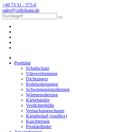
+49 73 51 - 573-0
sales@cellofoam.de
Produkte
Schallschutz
Vliesverformung
Dichtungen
Rohrisolierungen
Schwingungsisolierung
Wärmeisolierung
Klebebänder
Verdichterhülle
Verpackungsschaum
Kleinbedarf (soniflex)
Kaschierung
Produktfinder
Anwendungen