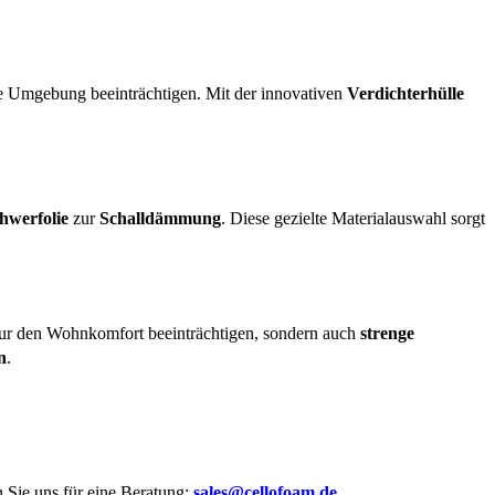
e Umgebung beeinträchtigen. Mit der innovativen
Verdichterhülle
chwerfolie
zur
Schalldämmung
. Diese gezielte Materialauswahl sorgt
ur den Wohnkomfort beeinträchtigen, sondern auch
strenge
n
.
n Sie uns für eine Beratung:
sales@cellofoam.de