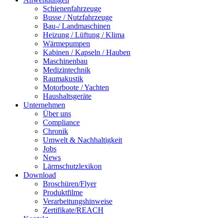
Schienenfahrzeuge
Busse / Nutzfahrzeuge
Bau-/ Landmaschinen
Heizung / Lüftung / Klima
Wärmepumpen
Kabinen / Kapseln / Hauben
Maschinenbau
Medizintechnik
Raumakustik
Motorboote / Yachten
Haushaltsgeräte
Unternehmen
Über uns
Compliance
Chronik
Umwelt & Nachhaltigkeit
Jobs
News
Lärmschutzlexikon
Download
Broschüren/Flyer
Produktfilme
Verarbeitungshinweise
Zertifikate/REACH