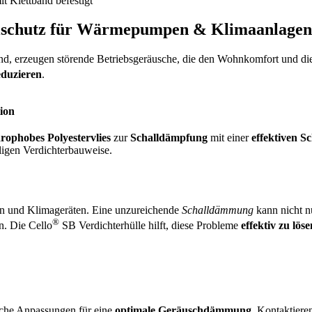
allschutz für Wärmepumpen & Klimaanlagen
nd, erzeugen störende Betriebsgeräusche, die den Wohnkomfort und di
eduzieren
.
ion
rophobes Polyestervlies
zur
Schalldämpfung
mit einer
effektiven S
ligen Verdichterbauweise.
und Klimageräten. Eine unzureichende
Schalldämmung
kann nicht n
®
. Die Cello
SB Verdichterhülle hilft, diese Probleme
effektiv zu löse
che Anpassungen für eine
optimale Geräuschdämmung
. Kontaktiere