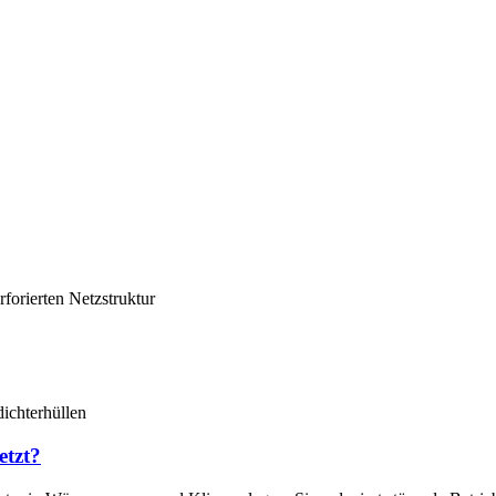
forierten Netzstruktur
dichterhüllen
etzt?