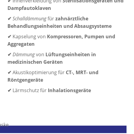
✔
Innenverkleidung von
Sterilisationsgeräten und
Dampfautoklaven
✔
Schalldämmung
für
zahnärztliche
Behandlungseinheiten und Absaugsysteme
✔
Kapselung von
Kompressoren, Pumpen und
Aggregaten
✔
Dämmung
von
Lüftungseinheiten in
medizinischen Geräten
✔
Akustikoptimierung für
CT-, MRT- und
Röntgengeräte
✔
Lärmschutz für
Inhalationsgeräte