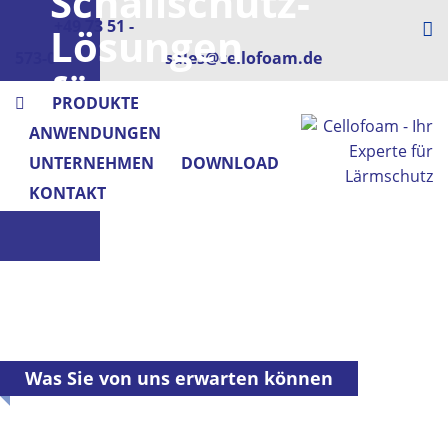
Schallschutz-
+49 73 51 -
Lösungen
573-0
sales@cellofoam.de
für
PRODUKTE
die
ANWENDUNGEN
Medizintechnik
UNTERNEHMEN
DOWNLOAD
KONTAKT
Was Sie von uns erwarten können