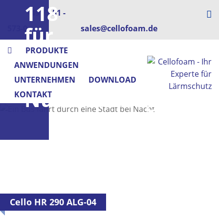
118
+49 73 51 -
für
573-0
sales@cellofoam.de
Busse
PRODUKTE
ANWENDUNGEN
&
UNTERNEHMEN
DOWNLOAD
Nutzfahrzeuge
KONTAKT
Cello HR 290 ALG-04