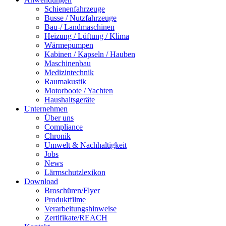
Schienenfahrzeuge
Busse / Nutzfahrzeuge
Bau-/ Landmaschinen
Heizung / Lüftung / Klima
Wärmepumpen
Kabinen / Kapseln / Hauben
Maschinenbau
Medizintechnik
Raumakustik
Motorboote / Yachten
Haushaltsgeräte
Unternehmen
Über uns
Compliance
Chronik
Umwelt & Nachhaltigkeit
Jobs
News
Lärmschutzlexikon
Download
Broschüren/Flyer
Produktfilme
Verarbeitungshinweise
Zertifikate/REACH