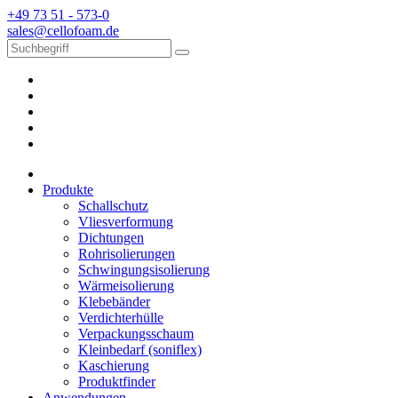
+49 73 51 - 573-0
sales@cellofoam.de
Produkte
Schallschutz
Vliesverformung
Dichtungen
Rohrisolierungen
Schwingungsisolierung
Wärmeisolierung
Klebebänder
Verdichterhülle
Verpackungsschaum
Kleinbedarf (soniflex)
Kaschierung
Produktfinder
Anwendungen